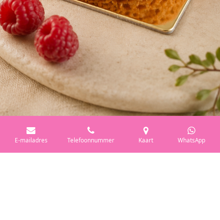
E-mailadres
Telefoonnummer
Kaart
WhatsApp
Door voor Lâlé Patiss te kiezen als uw leverancier van
patisserie geniet u van talrijke voordelen:
Waardevolle tijdswinst:
Focus op uw kernactiviteit,
wij zorgen voor de desserts.
Ambachtelijke vernieuwing gegarandeerd:
Bied
uw klanten unieke creaties, met passie gemaakt.