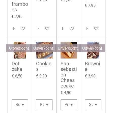
frambo
€ 7,95
os
€ 7,95
Houd mij op de hoogte
Houd mij op de hoogte
Houd mij op de hoogte
Houd mij op d
Uitverkocht
Uitverkocht
Uitverkocht
Uitverkocht
Dot
Cookie
San
Browni
cake
s
sebasti
e
en
€ 6,50
€ 3,90
€ 3,90
Chees
ecake
€ 4,90