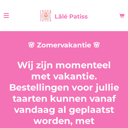
Ga
direct
Lâlé Patiss
naar
de
hoofdinhoud
🌸 Zomervakantie 🌸
Wij zijn momenteel
met vakantie.
Bestellingen voor jullie
taarten kunnen vanaf
vandaag al geplaatst
worden, met