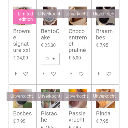
Limited
Uitverkocht
Uitverkocht
Uitverkocht
edition
Browni
BentoC
Choco
Braam
e
ake
entrem
bes
signat
et
€ 25,00
€ 7,95
ure xxl
praliné
€ 24,00
€ 6,00
Houd mij op de hoogte
Houd mij op de hoogte
Houd mij op de hoogte
Houd mij op d
Uitverkocht
Uitverkocht
Uitverkocht
Uitverkocht
Bosbes
Pistac
Passie
Pinda
he
vrucht
€ 7,95
€ 7,95
€ 7,95
€ 7,95