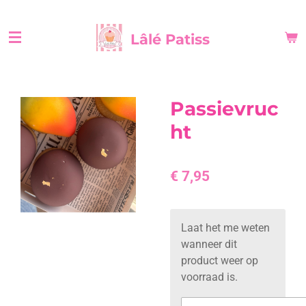
Ga
direct
Lâlé Patiss
naar
de
hoofdinhoud
Passievruc
ht
€ 7,95
Laat het me weten
wanneer dit
product weer op
voorraad is.