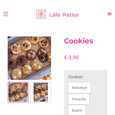
Ga
direct
Lâlé Patiss
naar
de
hoofdinhoud
Cookies
€ 3,90
Cookies
Redvelvet
Pistache
Bueno