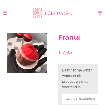
Ga
direct
Lâlé Patiss
naar
de
hoofdinhoud
Franui
€ 7,95
Laat het me weten
wanneer dit
product weer op
voorraad is.