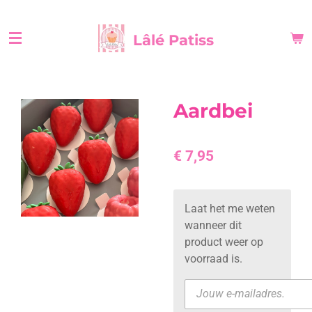
Ga
direct
Lâlé Patiss
naar
de
hoofdinhoud
Aardbei
€ 7,95
Laat het me weten
wanneer dit
product weer op
voorraad is.