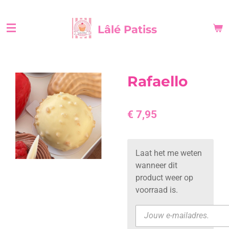
Ga
direct
Lâlé Patiss
naar
de
hoofdinhoud
Rafaello
€ 7,95
Laat het me weten
wanneer dit
product weer op
voorraad is.