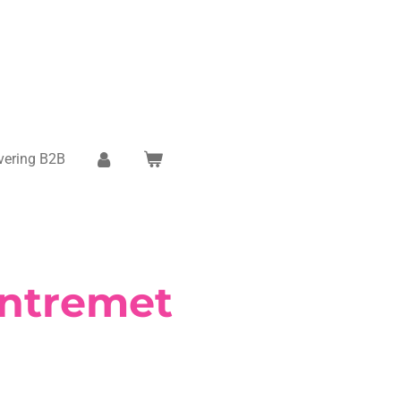
vering B2B
ntremet