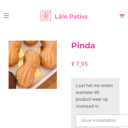
Ga
direct
Lâlé Patiss
naar
de
hoofdinhoud
Pinda
€ 7,95
Laat het me weten
wanneer dit
product weer op
voorraad is.