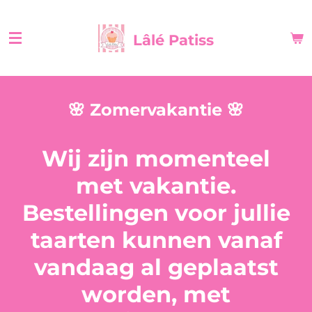
Ga
direct
Lâlé Patiss
naar
de
hoofdinhoud
🌸 Zomervakantie 🌸
Wij zijn momenteel
met vakantie.
Bestellingen voor jullie
taarten kunnen vanaf
vandaag al geplaatst
worden, met