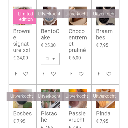
Limited
Uitverkocht
Uitverkocht
Uitverkocht
edition
Browni
BentoC
Choco
Braam
e
ake
entrem
bes
signat
et
€ 25,00
€ 7,95
ure xxl
praliné
€ 24,00
€ 6,00
Houd mij op de hoogte
Houd mij op de hoogte
Houd mij op de hoogte
Houd mij op d
Uitverkocht
Uitverkocht
Uitverkocht
Uitverkocht
Bosbes
Pistac
Passie
Pinda
he
vrucht
€ 7,95
€ 7,95
€ 7,95
€ 7,95