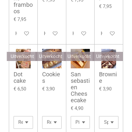
frambo
€ 7,95
os
€ 7,95
Houd mij op de hoogte
Houd mij op de hoogte
Houd mij op de hoogte
Houd mij op d
Uitverkocht
Uitverkocht
Uitverkocht
Uitverkocht
Dot
Cookie
San
Browni
cake
s
sebasti
e
en
€ 6,50
€ 3,90
€ 3,90
Chees
ecake
€ 4,90